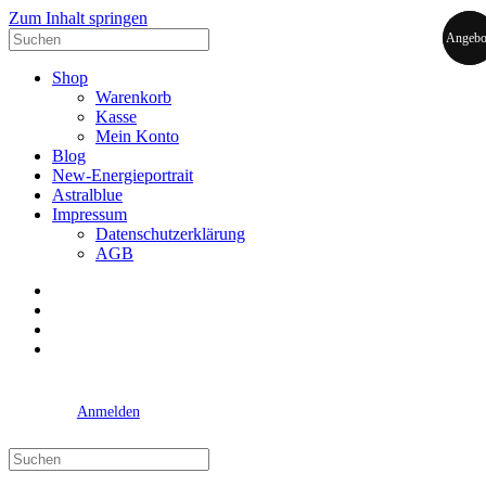
Zum Inhalt springen
Suche
Angebo
Angebo
nach:
Shop
Warenkorb
Kasse
Mein Konto
Blog
New-Energieportrait
Astralblue
Impressum
Datenschutzerklärung
AGB
Facebook
Datenschutzerklärung
Impressum
AGB
Anmelden
Suche
nach: