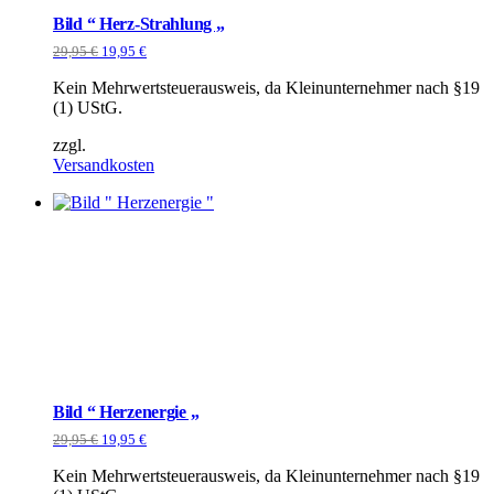
Bild “ Herz-Strahlung „
Ursprünglicher
Aktueller
29,95
€
19,95
€
Preis
Preis
war:
ist:
Kein Mehrwertsteuerausweis, da Kleinunternehmer nach §19
29,95 €
19,95 €.
(1) UStG.
zzgl.
Versandkosten
Bild “ Herzenergie „
Ursprünglicher
Aktueller
29,95
€
19,95
€
Preis
Preis
war:
ist:
Kein Mehrwertsteuerausweis, da Kleinunternehmer nach §19
29,95 €
19,95 €.