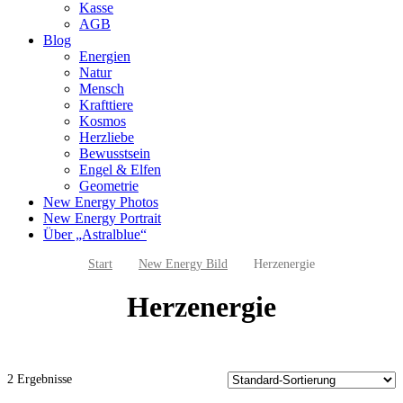
Kasse
AGB
Blog
Energien
Natur
Mensch
Krafttiere
Kosmos
Herzliebe
Bewusstsein
Engel & Elfen
Geometrie
New Energy Photos
New Energy Portrait
Über „Astralblue“
Start
New Energy Bild
Herzenergie
Herzenergie
2 Ergebnisse