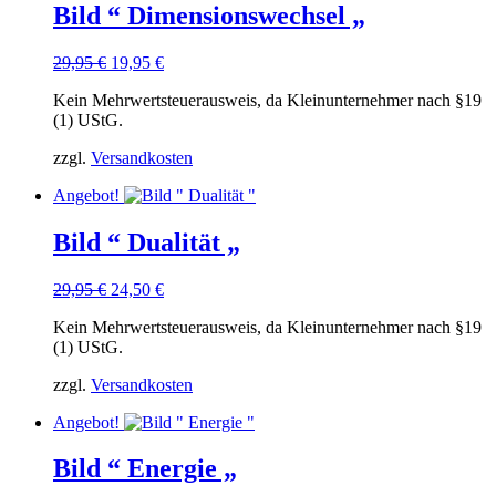
Bild “ Dimensionswechsel „
Ursprünglicher
Aktueller
29,95
€
19,95
€
Preis
Preis
Kein Mehrwertsteuerausweis, da Kleinunternehmer nach §19
war:
ist:
(1) UStG.
29,95 €
19,95 €.
zzgl.
Versandkosten
Angebot!
Bild “ Dualität „
Ursprünglicher
Aktueller
29,95
€
24,50
€
Preis
Preis
Kein Mehrwertsteuerausweis, da Kleinunternehmer nach §19
war:
ist:
(1) UStG.
29,95 €
24,50 €.
zzgl.
Versandkosten
Angebot!
Bild “ Energie „