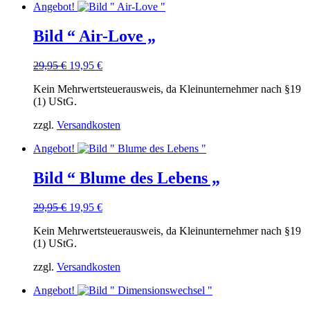
Angebot!
Bild “ Air-Love „
Ursprünglicher
Aktueller
29,95
€
19,95
€
Preis
Preis
Kein Mehrwertsteuerausweis, da Kleinunternehmer nach §19
war:
ist:
(1) UStG.
29,95 €
19,95 €.
zzgl.
Versandkosten
Angebot!
Bild “ Blume des Lebens „
Ursprünglicher
Aktueller
29,95
€
19,95
€
Preis
Preis
Kein Mehrwertsteuerausweis, da Kleinunternehmer nach §19
war:
ist:
(1) UStG.
29,95 €
19,95 €.
zzgl.
Versandkosten
Angebot!