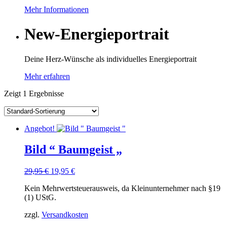
Mehr Informationen
New-Energieportrait
Deine Herz-Wünsche als individuelles Energieportrait
Mehr erfahren
Zeigt
1 Ergebnisse
Angebot!
Bild “ Baumgeist „
Ursprünglicher
Aktueller
29,95
€
19,95
€
Preis
Preis
Kein Mehrwertsteuerausweis, da Kleinunternehmer nach §19
war:
ist:
(1) UStG.
29,95 €
19,95 €.
zzgl.
Versandkosten