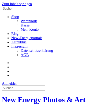
Zum Inhalt springen
Suche
nach:
Shop
Warenkorb
Kasse
Mein Konto
Blog
New-Energieportrait
Astralblue
Impressum
Datenschutzerklärung
AGB
Facebook
Datenschutzerklärung
Impressum
AGB
Anmelden
Suche
nach:
New Energy Photos & Art