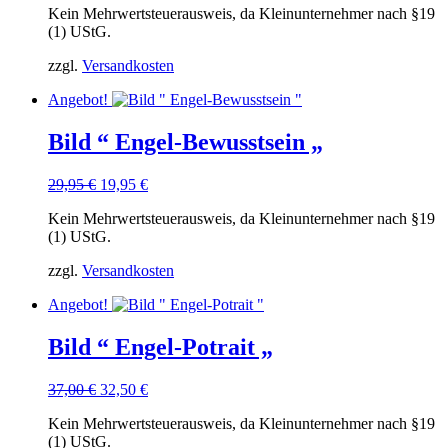
Kein Mehrwertsteuerausweis, da Kleinunternehmer nach §19
war:
ist:
(1) UStG.
29,95 €
19,95 €.
zzgl.
Versandkosten
Angebot!
Bild “ Engel-Bewusstsein „
Ursprünglicher
Aktueller
29,95
€
19,95
€
Preis
Preis
Kein Mehrwertsteuerausweis, da Kleinunternehmer nach §19
war:
ist:
(1) UStG.
29,95 €
19,95 €.
zzgl.
Versandkosten
Angebot!
Bild “ Engel-Potrait „
Ursprünglicher
Aktueller
37,00
€
32,50
€
Preis
Preis
Kein Mehrwertsteuerausweis, da Kleinunternehmer nach §19
war:
ist:
(1) UStG.
37,00 €
32,50 €.