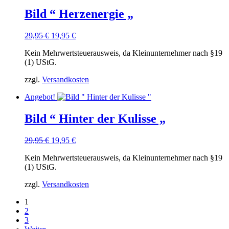
Bild “ Herzenergie „
Ursprünglicher
Aktueller
29,95
€
19,95
€
Preis
Preis
Kein Mehrwertsteuerausweis, da Kleinunternehmer nach §19
war:
ist:
(1) UStG.
29,95 €
19,95 €.
zzgl.
Versandkosten
Angebot!
Bild “ Hinter der Kulisse „
Ursprünglicher
Aktueller
29,95
€
19,95
€
Preis
Preis
Kein Mehrwertsteuerausweis, da Kleinunternehmer nach §19
war:
ist:
(1) UStG.
29,95 €
19,95 €.
zzgl.
Versandkosten
1
2
3