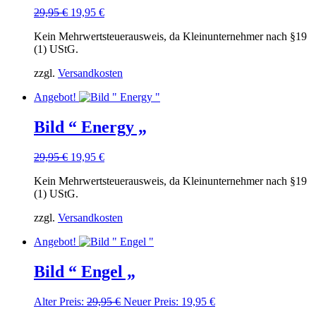
Ursprünglicher
Aktueller
29,95
€
19,95
€
Preis
Preis
Kein Mehrwertsteuerausweis, da Kleinunternehmer nach §19
war:
ist:
(1) UStG.
29,95 €
19,95 €.
zzgl.
Versandkosten
Angebot!
Bild “ Energy „
Ursprünglicher
Aktueller
29,95
€
19,95
€
Preis
Preis
Kein Mehrwertsteuerausweis, da Kleinunternehmer nach §19
war:
ist:
(1) UStG.
29,95 €
19,95 €.
zzgl.
Versandkosten
Angebot!
Bild “ Engel „
Ursprünglicher
Aktueller
Alter Preis:
29,95
€
Neuer Preis:
19,95
€
Preis
Preis