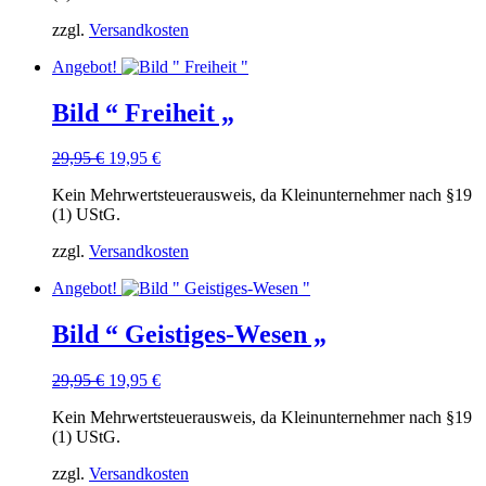
zzgl.
Versandkosten
Angebot!
Bild “ Freiheit „
Ursprünglicher
Aktueller
29,95
€
19,95
€
Preis
Preis
Kein Mehrwertsteuerausweis, da Kleinunternehmer nach §19
war:
ist:
(1) UStG.
29,95 €
19,95 €.
zzgl.
Versandkosten
Angebot!
Bild “ Geistiges-Wesen „
Ursprünglicher
Aktueller
29,95
€
19,95
€
Preis
Preis
Kein Mehrwertsteuerausweis, da Kleinunternehmer nach §19
war:
ist:
(1) UStG.
29,95 €
19,95 €.
zzgl.
Versandkosten