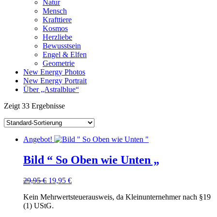
Natur
Mensch
Krafttiere
Kosmos
Herzliebe
Bewusstsein
Engel & Elfen
Geometrie
New Energy Photos
New Energy Portrait
Über „Astralblue“
Zeigt
33 Ergebnisse
Angebot!
Bild “ So Oben wie Unten „
Ursprünglicher
Aktueller
29,95
€
19,95
€
Preis
Preis
Kein Mehrwertsteuerausweis, da Kleinunternehmer nach §19
war:
ist:
(1) UStG.
29,95 €
19,95 €.