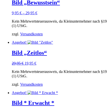
Bild „Bewusstsein“
9,95
€
–
29,95
€
Kein Mehrwertsteuerausweis, da Kleinunternehmer nach §19
(1) UStG.
zzgl.
Versandkosten
Angebot!
Bild „Zeitlos“
Ursprünglicher
Aktueller
29,95
€
19,95
€
Preis
Preis
Kein Mehrwertsteuerausweis, da Kleinunternehmer nach §19
war:
ist:
(1) UStG.
29,95 €
19,95 €.
zzgl.
Versandkosten
Angebot!
Bild * Erwacht *