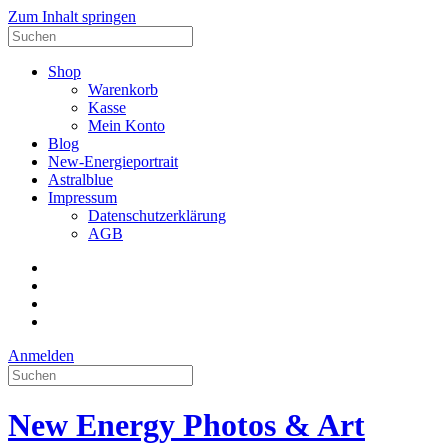
Zum Inhalt springen
Suche
nach:
Shop
Warenkorb
Kasse
Mein Konto
Blog
New-Energieportrait
Astralblue
Impressum
Datenschutzerklärung
AGB
Facebook
Datenschutzerklärung
Impressum
AGB
Anmelden
Suche
nach:
New Energy Photos & Art