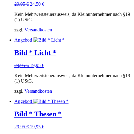
Ursprünglicher
Aktueller
29,95
€
24,50
€
Preis
Preis
Kein Mehrwertsteuerausweis, da Kleinunternehmer nach §19
war:
ist:
(1) UStG.
29,95 €
24,50 €.
zzgl.
Versandkosten
Angebot!
Bild * Licht *
Ursprünglicher
Aktueller
29,95
€
19,95
€
Preis
Preis
Kein Mehrwertsteuerausweis, da Kleinunternehmer nach §19
war:
ist:
(1) UStG.
29,95 €
19,95 €.
zzgl.
Versandkosten
Angebot!
Bild * Thesen *
Ursprünglicher
Aktueller
29,95
€
19,95
€
Preis
Preis