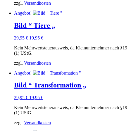
zzgl.
Versandkosten
Angebot!
Bild “ Tiere „
Ursprünglicher
Aktueller
29,95
€
19,95
€
Preis
Preis
Kein Mehrwertsteuerausweis, da Kleinunternehmer nach §19
war:
ist:
(1) UStG.
29,95 €
19,95 €.
zzgl.
Versandkosten
Angebot!
Bild “ Transformation „
Ursprünglicher
Aktueller
29,95
€
19,95
€
Preis
Preis
Kein Mehrwertsteuerausweis, da Kleinunternehmer nach §19
war:
ist:
(1) UStG.
29,95 €
19,95 €.
zzgl.
Versandkosten