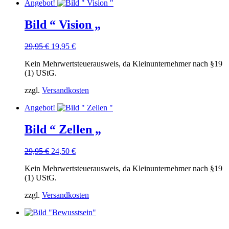
Angebot!
Bild “ Vision „
Ursprünglicher
Aktueller
29,95
€
19,95
€
Preis
Preis
Kein Mehrwertsteuerausweis, da Kleinunternehmer nach §19
war:
ist:
(1) UStG.
29,95 €
19,95 €.
zzgl.
Versandkosten
Angebot!
Bild “ Zellen „
Ursprünglicher
Aktueller
29,95
€
24,50
€
Preis
Preis
Kein Mehrwertsteuerausweis, da Kleinunternehmer nach §19
war:
ist:
(1) UStG.
29,95 €
24,50 €.
zzgl.
Versandkosten