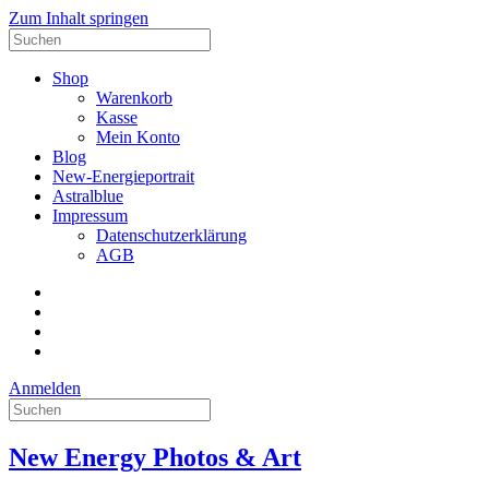
Zum Inhalt springen
Suche
nach:
Shop
Warenkorb
Kasse
Mein Konto
Blog
New-Energieportrait
Astralblue
Impressum
Datenschutzerklärung
AGB
Facebook
Datenschutzerklärung
Impressum
AGB
Anmelden
Suche
nach:
New Energy Photos & Art