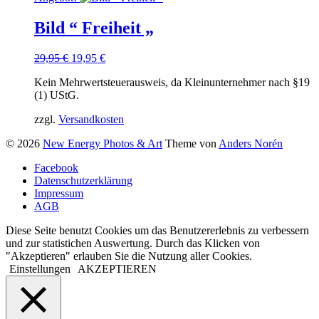
Bild “ Freiheit „
Ursprünglicher
Aktueller
29,95
€
19,95
€
Preis
Preis
Kein Mehrwertsteuerausweis, da Kleinunternehmer nach §19
war:
ist:
(1) UStG.
29,95 €
19,95 €.
zzgl.
Versandkosten
© 2026
New Energy Photos & Art
Theme von
Anders Norén
Facebook
Datenschutzerklärung
Impressum
AGB
Diese Seite benutzt Cookies um das Benutzererlebnis zu verbessern
und zur statistichen Auswertung. Durch das Klicken von
"Akzeptieren" erlauben Sie die Nutzung aller Cookies.
Einstellungen
AKZEPTIEREN