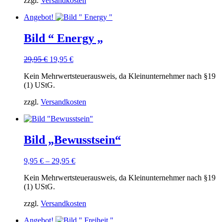
zzgl.
Versandkosten
Angebot!
Bild “ Energy „
Ursprünglicher
Aktueller
29,95
€
19,95
€
Preis
Preis
Kein Mehrwertsteuerausweis, da Kleinunternehmer nach §19
war:
ist:
(1) UStG.
29,95 €
19,95 €.
zzgl.
Versandkosten
Bild „Bewusstsein“
9,95
€
–
29,95
€
Kein Mehrwertsteuerausweis, da Kleinunternehmer nach §19
(1) UStG.
zzgl.
Versandkosten
Angebot!