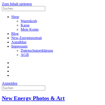
Zum Inhalt springen
Suche
nach:
Shop
Warenkorb
Kasse
Mein Konto
Blog
New-Energieportrait
Astralblue
Impressum
Datenschutzerklärung
AGB
Facebook
Datenschutzerklärung
Impressum
AGB
Anmelden
Suche
nach:
New Energy Photos & Art