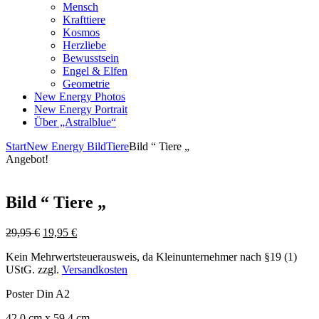
Mensch
Krafttiere
Kosmos
Herzliebe
Bewusstsein
Engel & Elfen
Geometrie
New Energy Photos
New Energy Portrait
Über „Astralblue“
Start
New Energy Bild
Tiere
Bild “ Tiere „
Angebot!
Bild “ Tiere „
Ursprünglicher
Aktueller
29,95
€
19,95
€
Preis
Preis
Kein Mehrwertsteuerausweis, da Kleinunternehmer nach §19 (1)
war:
ist:
UStG.
zzgl.
Versandkosten
29,95 €
19,95 €.
Poster Din A2
42,0 cm x 59,4 cm