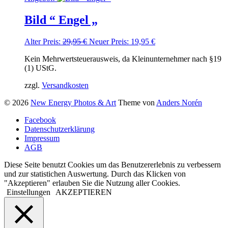
Bild “ Engel „
Ursprünglicher
Aktueller
Alter Preis:
29,95
€
Neuer Preis:
19,95
€
Preis
Preis
Kein Mehrwertsteuerausweis, da Kleinunternehmer nach §19
war:
ist:
(1) UStG.
29,95 €
19,95 €.
zzgl.
Versandkosten
© 2026
New Energy Photos & Art
Theme von
Anders Norén
Facebook
Datenschutzerklärung
Impressum
AGB
Diese Seite benutzt Cookies um das Benutzererlebnis zu verbessern
und zur statistichen Auswertung. Durch das Klicken von
"Akzeptieren" erlauben Sie die Nutzung aller Cookies.
Einstellungen
AKZEPTIEREN