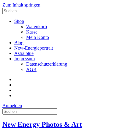
Zum Inhalt springen
Suche
nach:
Shop
Warenkorb
Kasse
Mein Konto
Blog
New-Energieportrait
Astralblue
Impressum
Datenschutzerklärung
AGB
Facebook
Datenschutzerklärung
Impressum
AGB
Anmelden
Suche
nach:
New Energy Photos & Art