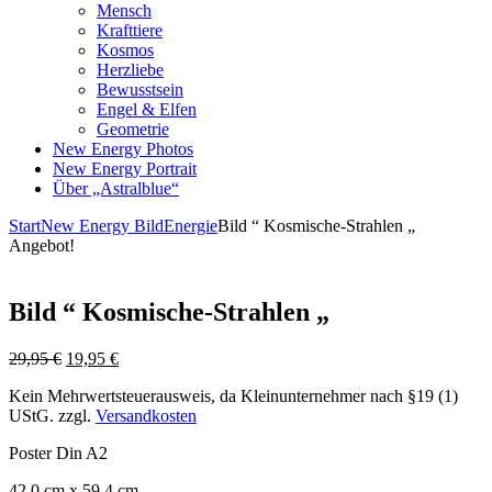
Mensch
Krafttiere
Kosmos
Herzliebe
Bewusstsein
Engel & Elfen
Geometrie
New Energy Photos
New Energy Portrait
Über „Astralblue“
Start
New Energy Bild
Energie
Bild “ Kosmische-Strahlen „
Angebot!
Bild “ Kosmische-Strahlen „
Ursprünglicher
Aktueller
29,95
€
19,95
€
Preis
Preis
Kein Mehrwertsteuerausweis, da Kleinunternehmer nach §19 (1)
war:
ist:
UStG.
zzgl.
Versandkosten
29,95 €
19,95 €.
Poster Din A2
42,0 cm x 59,4 cm