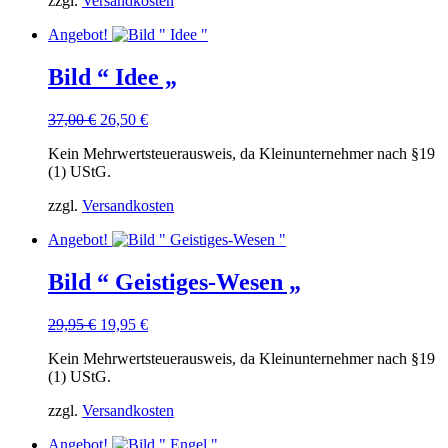
zzgl.
Versandkosten
Angebot!
Bild “ Idee „
Ursprünglicher
Aktueller
37,00
€
26,50
€
Preis
Preis
Kein Mehrwertsteuerausweis, da Kleinunternehmer nach §19
war:
ist:
(1) UStG.
37,00 €
26,50 €.
zzgl.
Versandkosten
Angebot!
Bild “ Geistiges-Wesen „
Ursprünglicher
Aktueller
29,95
€
19,95
€
Preis
Preis
Kein Mehrwertsteuerausweis, da Kleinunternehmer nach §19
war:
ist:
(1) UStG.
29,95 €
19,95 €.
zzgl.
Versandkosten
Angebot!