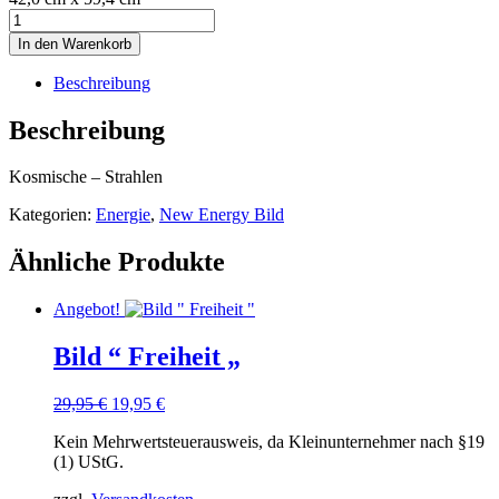
Bild
"
In den Warenkorb
Kosmische-
Strahlen
Beschreibung
"
Menge
Beschreibung
Kosmische – Strahlen
Kategorien:
Energie
,
New Energy Bild
Ähnliche Produkte
Angebot!
Bild “ Freiheit „
Ursprünglicher
Aktueller
29,95
€
19,95
€
Preis
Preis
Kein Mehrwertsteuerausweis, da Kleinunternehmer nach §19
war:
ist:
(1) UStG.
29,95 €
19,95 €.